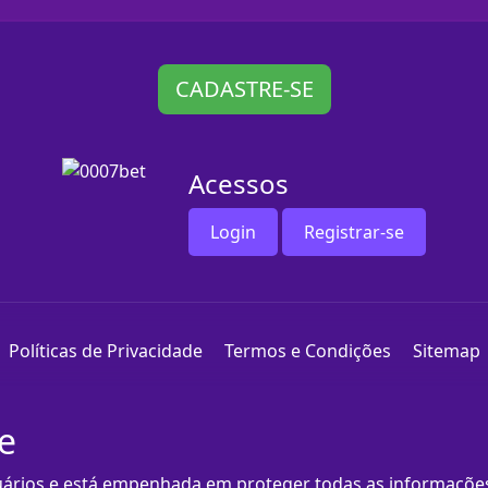
CADASTRE-SE
Acessos
Login
Registrar-se
Políticas de Privacidade
Termos e Condições
Sitemap
de
suários e está empenhada em proteger todas as informaçõe