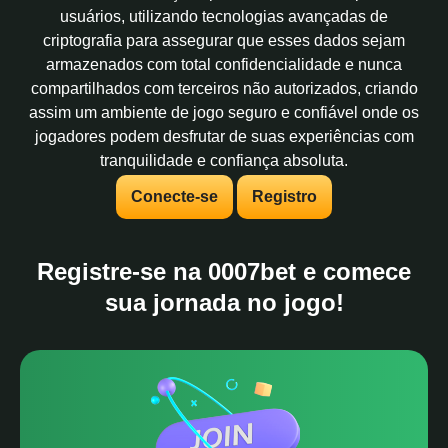
usuários, utilizando tecnologias avançadas de
criptografia para assegurar que esses dados sejam
armazenados com total confidencialidade e nunca
compartilhados com terceiros não autorizados, criando
assim um ambiente de jogo seguro e confiável onde os
jogadores podem desfrutar de suas experiências com
tranquilidade e confiança absoluta.
Conecte-se
Registro
Registre-se na 0007bet e comece
sua jornada no jogo!