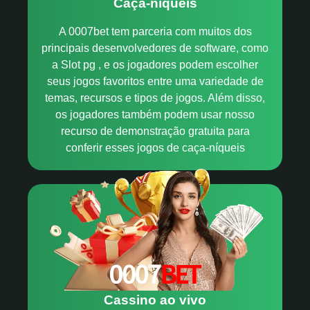
Caça-níqueis
A 0007bet tem parceria com muitos dos
principais desenvolvedores de software, como
a Slot pg , e os jogadores podem escolher
seus jogos favoritos entre uma variedade de
temas, recursos e tipos de jogos. Além disso,
os jogadores também podem usar nosso
recurso de demonstração gratuita para
conferir esses jogos de caça-níqueis
Cassino ao vivo