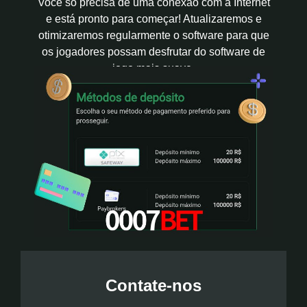
Você só precisa de uma conexão com a Internet
e está pronto para começar! Atualizaremos e
otimizaremos regularmente o software para que
os jogadores possam desfrutar do software de
jogo mais suave.
Contate-nos