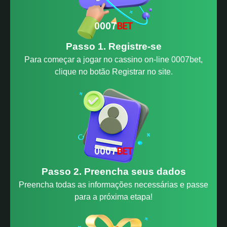
Passo 1. Registre-se
Para começar a jogar no cassino on-line 0007bet,
clique no botão Registrar no site.
Passo 2. Preencha seus dados
Preencha todas as informações necessárias e passe
para a próxima etapa!