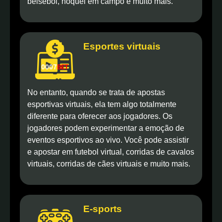
beisebol, hóquei em campo e muito mais.
Esportes virtuais
No entanto, quando se trata de apostas
esportivas virtuais, ela tem algo totalmente
diferente para oferecer aos jogadores. Os
jogadores podem experimentar a emoção de
eventos esportivos ao vivo. Você pode assistir
e apostar em futebol virtual, corridas de cavalos
virtuais, corridas de cães virtuais e muito mais.
E-sports