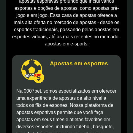
apostas esportivas profundo que inclui vários
esportes e opções de apostas, como apostas pré-
jogo e em jogo. Essa casa de apostas oferece a
mais alta oferta no mercado de apostas - desde os
esportes tradicionais, passando pelas apostas em
esportes virtuais, até as mais recentes no mercado -
apostas em e-sports.
Apostas em esportes
Na 0007bet, somos especializados em oferecer
uma experiência de apostas de alto nível a
todos os fãs de esportes! Nossa plataforma de
apostas esportivas permite que você faça
apostas em seus times e atletas favoritos em
diversos esportes, incluindo futebol, basquete,