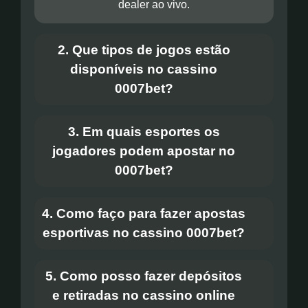
dealer ao vivo.
2. Que tipos de jogos estão
disponíveis no cassino
0007bet?
3. Em quais esportes os
jogadores podem apostar no
0007bet?
4. Como faço para fazer apostas
esportivas no cassino 0007bet?
5. Como posso fazer depósitos
e retiradas no cassino online