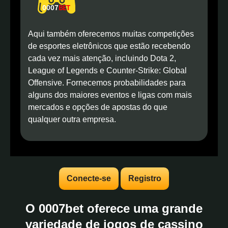
Aqui também oferecemos muitas competições
de esportes eletrônicos que estão recebendo
cada vez mais atenção, incluindo Dota 2,
League of Legends e Counter-Strike: Global
Offensive. Fornecemos probabilidades para
alguns dos maiores eventos e ligas com mais
mercados e opções de apostas do que
qualquer outra empresa.
Conecte-se
Registro
O 0007bet oferece uma grande
variedade de jogos de cassino