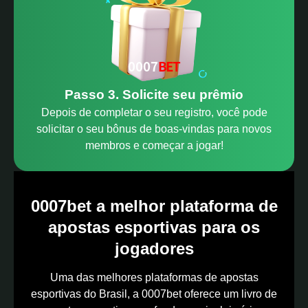
Passo 3. Solicite seu prêmio
Depois de completar o seu registro, você pode
solicitar o seu bônus de boas-vindas para novos
membros e começar a jogar!
0007bet a melhor plataforma de
apostas esportivas para os
jogadores
Uma das melhores plataformas de apostas
esportivas do Brasil, a 0007bet oferece um livro de