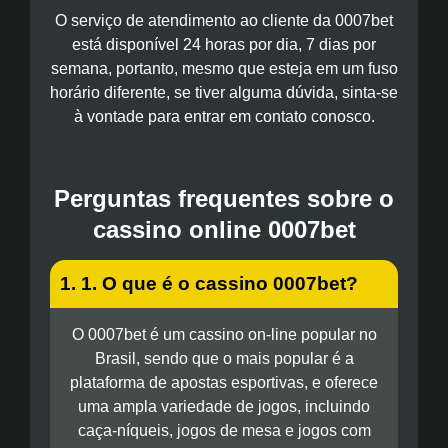
O serviço de atendimento ao cliente da 0007bet
está disponível 24 horas por dia, 7 dias por
semana, portanto, mesmo que esteja em um fuso
horário diferente, se tiver alguma dúvida, sinta-se
à vontade para entrar em contato conosco.
Perguntas frequentes sobre o
cassino online 0007bet
1. 1. O que é o cassino 0007bet?
O 0007bet é um cassino on-line popular no
Brasil, sendo que o mais popular é a
plataforma de apostas esportivas, e oferece
uma ampla variedade de jogos, incluindo
caça-níqueis, jogos de mesa e jogos com