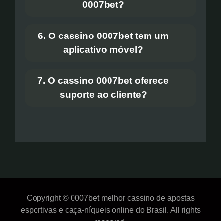
0007bet?
6. O cassino 0007bet tem um
aplicativo móvel?
7. O cassino 0007bet oferece
suporte ao cliente?
Copyright © 0007bet melhor cassino de apostas
esportivas e caça-níqueis online do Brasil. All rights