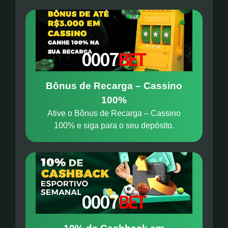
Bônus de Recarga – Cassino
100%
Ative o Bônus de Recarga – Cassino
100% e siga para o seu depósito.