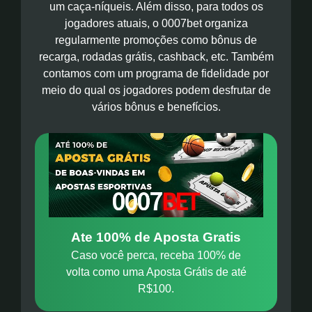
um caça-níqueis. Além disso, para todos os
jogadores atuais, o 0007bet organiza
regularmente promoções como bônus de
recarga, rodadas grátis, cashback, etc. Também
contamos com um programa de fidelidade por
meio do qual os jogadores podem desfrutar de
vários bônus e benefícios.
Ate 100% de Aposta Gratis
Caso você perca, receba 100% de
volta como uma Aposta Grátis de até
R$100.