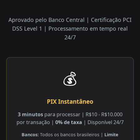
Aprovado pelo Banco Central | Certificação PCI
DSS Level 1 | Processamento em tempo real
24/7
💰
PIX Instantâneo
3 minutos
para processar | R$10 - R$10.000
por transação |
0% de taxa
| Disponível 24/7
Bancos:
Todos os bancos brasileiros |
Limite