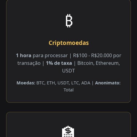
₿
Criptomoedas
1 hora
para processar | R$100 - R$20.000 por
transação |
1% de taxa
| Bitcoin, Ethereum,
USDT
Moedas:
BTC, ETH, USDT, LTC, ADA |
Anonimato:
Total
🏦