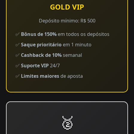
GOLD VIP
Depósito mínimo: R$ 500
✅
Bônus de 150%
em todos os depósitos
✅
Saque prioritário
em 1 minuto
✅
Cashback de 10%
semanal
✅
Suporte VIP
24/7
✅
Limites maiores
de aposta
🥈