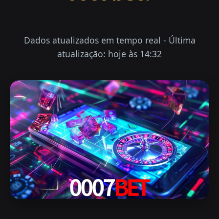
Dados atualizados em tempo real - Última
atualização: hoje às 14:32