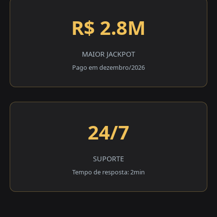
R$ 2.8M
MAIOR JACKPOT
Pago em dezembro/2026
24/7
SUPORTE
Tempo de resposta: 2min