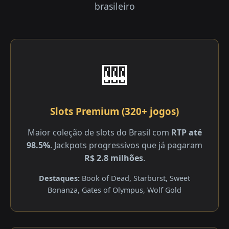
brasileiro
🎰
Slots Premium (320+ jogos)
Maior coleção de slots do Brasil com
RTP até
98.5%
. Jackpots progressivos que já pagaram
R$ 2.8 milhões
.
Destaques:
Book of Dead, Starburst, Sweet
Bonanza, Gates of Olympus, Wolf Gold