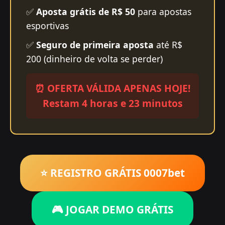
✅
Aposta grátis de R$ 50
para apostas
esportivas
✅
Seguro de primeira aposta
até R$
200 (dinheiro de volta se perder)
⏰ OFERTA VÁLIDA APENAS HOJE!
Restam 4 horas e 23 minutos
⭐ REGISTRO GRÁTIS 0007bet
🎮 JOGAR DEMO GRÁTIS