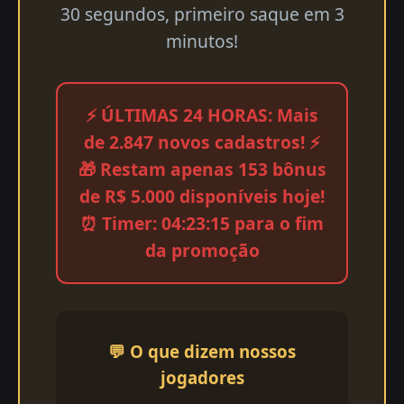
30 segundos, primeiro saque em 3
minutos!
⚡ ÚLTIMAS 24 HORAS: Mais
de 2.847 novos cadastros! ⚡
🎁 Restam apenas 153 bônus
de R$ 5.000 disponíveis hoje!
⏰ Timer: 04:23:15 para o fim
da promoção
💬 O que dizem nossos
jogadores