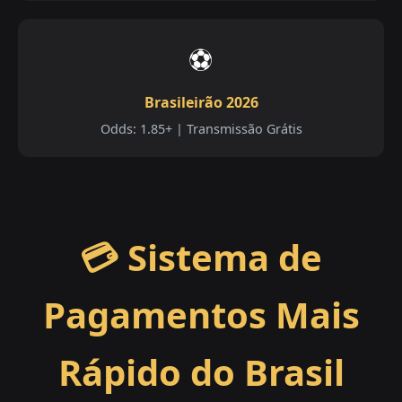
⚽
Brasileirão 2026
Odds: 1.85+ | Transmissão Grátis
💳 Sistema de
Pagamentos Mais
Rápido do Brasil