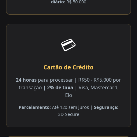
diário:
R$ 50.000
💳
Cartão de Crédito
24 horas
para processar | R$50 - R$5.000 por
transação |
2% de taxa
| Visa, Mastercard,
Elo
Parcelamento:
Até 12x sem juros |
Segurança:
3D Secure