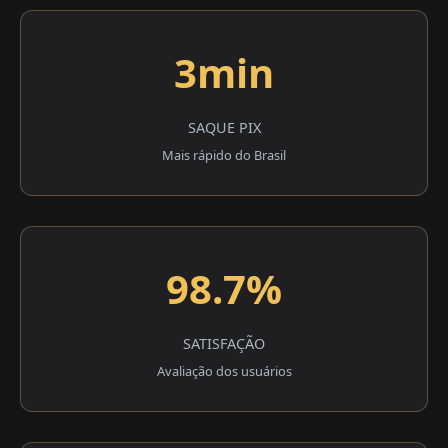
3min
SAQUE PIX
Mais rápido do Brasil
98.7%
SATISFAÇÃO
Avaliação dos usuários