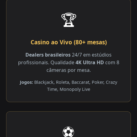
🏆
Casino ao Vivo (80+ mesas)
Dealers brasileiros
24/7 em estúdios
profissionais. Qualidade
4K Ultra HD
com 8
câmeras por mesa.
Jogos:
Blackjack, Roleta, Baccarat, Poker, Crazy
Time, Monopoly Live
⚽