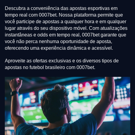
Descubra a conveniência das apostas esportivas em
tempo real com 0007bet. Nossa plataforma permite que
você participe de apostas a qualquer hora e em qualquer
lugar através do seu dispositivo móvel. Com atualizações
instantâneas e odds em tempo real, 0007bet garante que
você não perca nenhuma oportunidade de aposta,
oferecendo uma experiência dinâmica e acessível.
Aproveite as ofertas exclusivas e os diversos tipos de
apostas no futebol brasileiro com 0007bet.