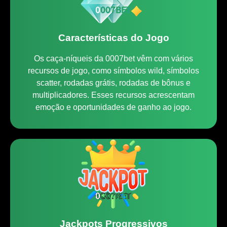
Características do Jogo
Os caça-níqueis da 0007bet vêm com vários
recursos de jogo, como símbolos wild, símbolos
scatter, rodadas grátis, rodadas de bônus e
multiplicadores. Esses recursos acrescentam
emoção e oportunidades de ganho ao jogo.
Jackpots Progressivos