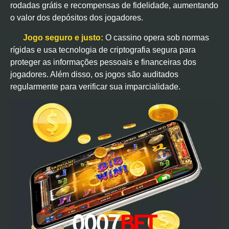
rodadas grátis e recompensas de fidelidade, aumentando
o valor dos depósitos dos jogadores.
Jogo seguro e justo:
O cassino opera sob normas
rígidas e usa tecnologia de criptografia segura para
proteger as informações pessoais e financeiras dos
jogadores. Além disso, os jogos são auditados
regularmente para verificar sua imparcialidade.