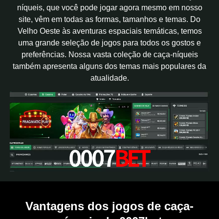
níqueis, que você pode jogar agora mesmo em nosso
site, vêm em todas as formas, tamanhos e temas. Do
Velho Oeste às aventuras espaciais temáticas, temos
uma grande seleção de jogos para todos os gostos e
preferências. Nossa vasta coleção de caça-níqueis
também apresenta alguns dos temas mais populares da
atualidade.
Vantagens dos jogos de caça-