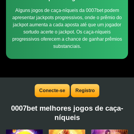
Alguns jogos de caça-níqueis da 0007bet podem
apresentar jackpots progressivos, onde o prêmio do
jackpot aumenta a cada aposta até que um jogador
sortudo acerte o jackpot. Os caça-níqueis
progressivos oferecem a chance de ganhar prêmios
substanciais.
Conecte-se
Registro
0007bet melhores jogos de caça-
níqueis