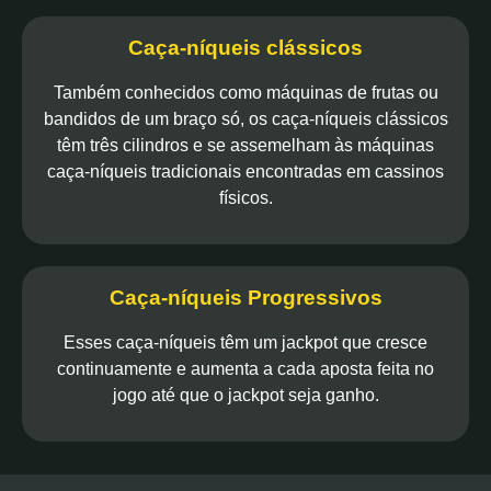
Caça-níqueis clássicos
Também conhecidos como máquinas de frutas ou
bandidos de um braço só, os caça-níqueis clássicos
têm três cilindros e se assemelham às máquinas
caça-níqueis tradicionais encontradas em cassinos
físicos.
Caça-níqueis Progressivos
Esses caça-níqueis têm um jackpot que cresce
continuamente e aumenta a cada aposta feita no
jogo até que o jackpot seja ganho.