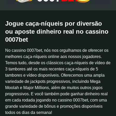
Jogue caça-níqueis por diversão
ou aposte dinheiro real no cassino
0007bet
No cassino 0007bet, nós nos orgulhamos de oferecer os
melhores caça-níqueis online aos nossos jogadores.
Temos tudo, desde os clássicos caça-níqueis de vídeo de
3 tambores até os mais recentes caça-níqueis de 5
tambores e vídeo disponíveis. Oferecemos uma ampla
variedade de jackpots progressivos, incluindo Mega
Moolah e Major Millions, além de muitos outros jogos
progressivos. E você também pode ganhar dinheiro real
em cada rodada jogando no cassino 0007bet, com uma
grande variedade de bônus e promoções disponíveis
todos os dias da semana!