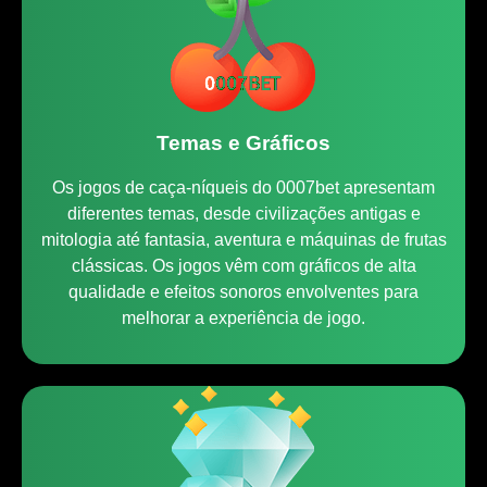
Temas e Gráficos
Os jogos de caça-níqueis do 0007bet apresentam
diferentes temas, desde civilizações antigas e
mitologia até fantasia, aventura e máquinas de frutas
clássicas. Os jogos vêm com gráficos de alta
qualidade e efeitos sonoros envolventes para
melhorar a experiência de jogo.