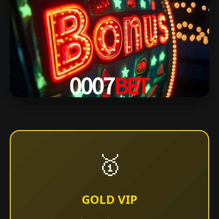
🥇
GOLD VIP