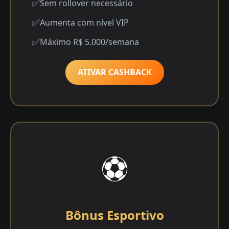
Sem rollover necessário
Aumenta com nível VIP
Máximo R$ 5.000/semana
ATIVAR CASHBACK
⚽
Bônus Esportivo