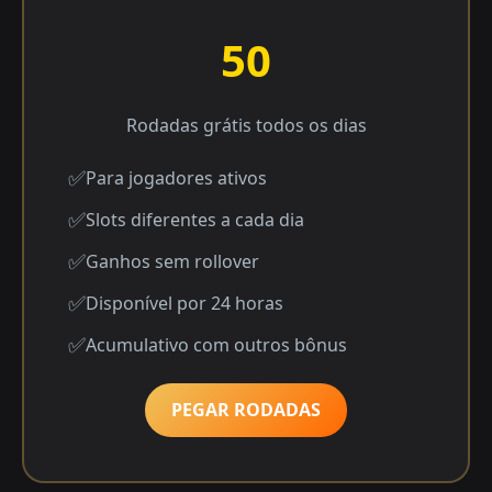
50
Rodadas grátis todos os dias
Para jogadores ativos
Slots diferentes a cada dia
Ganhos sem rollover
Disponível por 24 horas
Acumulativo com outros bônus
PEGAR RODADAS