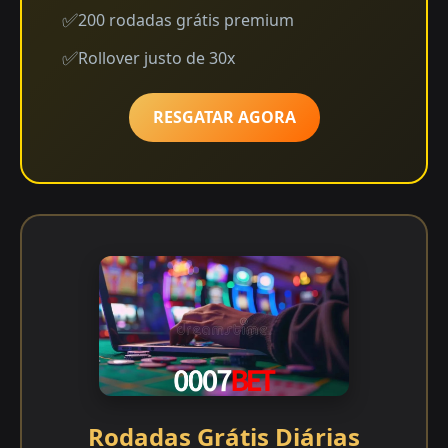
200 rodadas grátis premium
Rollover justo de 30x
RESGATAR AGORA
Rodadas Grátis Diárias