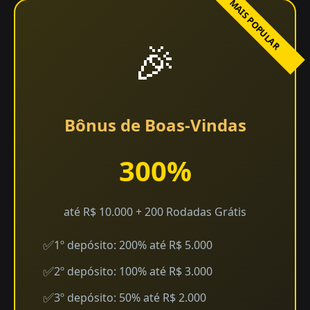
🎉
Bônus de Boas-Vindas
300%
até R$ 10.000 + 200 Rodadas Grátis
1º depósito: 200% até R$ 5.000
2º depósito: 100% até R$ 3.000
3º depósito: 50% até R$ 2.000