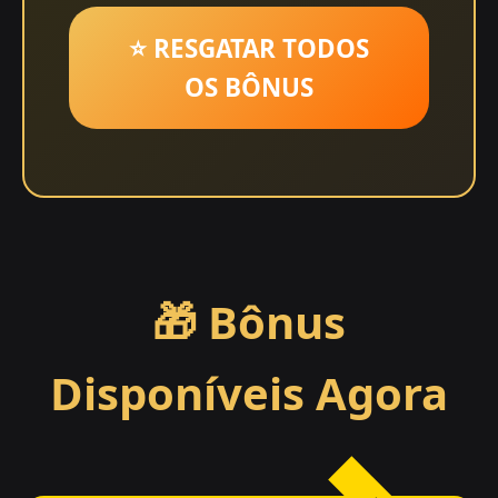
⭐ RESGATAR TODOS
OS BÔNUS
🎁 Bônus
Disponíveis Agora