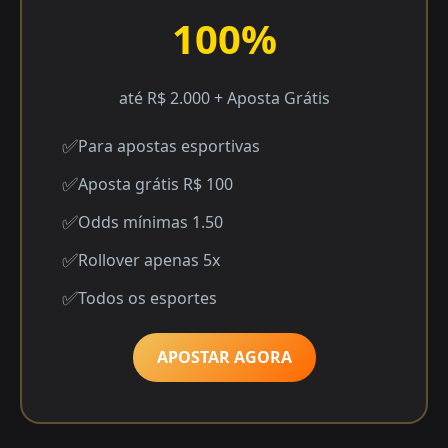
100%
até R$ 2.000 + Aposta Grátis
Para apostas esportivas
Aposta grátis R$ 100
Odds mínimas 1.50
Rollover apenas 5x
Todos os esportes
APOSTAR AGORA