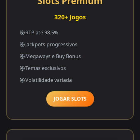
Slots Premium
320+ Jogos
RTP até 98.5%
Jackpots progressivos
Megaways e Buy Bonus
Temas exclusivos
Volatilidade variada
JOGAR SLOTS