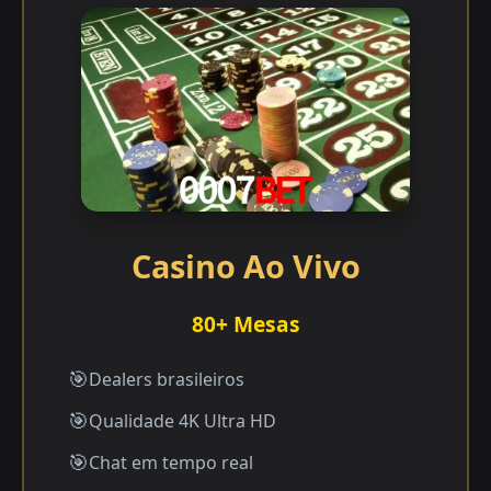
Casino Ao Vivo
80+ Mesas
Dealers brasileiros
Qualidade 4K Ultra HD
Chat em tempo real