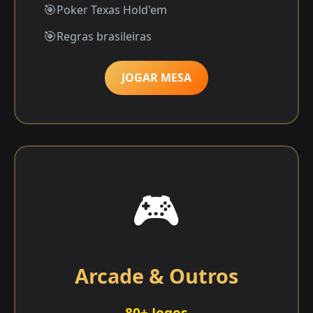
Poker Texas Hold'em
Regras brasileiras
JOGAR MESA
🎮
Arcade & Outros
80+ Jogos