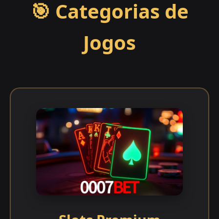
🎯 Categorias de
Jogos