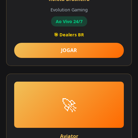
Evolution Gaming
Ao Vivo 24/7
🎯 Dealers BR
JOGAR
🚀
Aviator