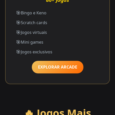
Bingo e Keno
Scratch cards
Jogos virtuais
Mini games
Jogos exclusivos
EXPLORAR ARCADE
🔥 Jogos Mais