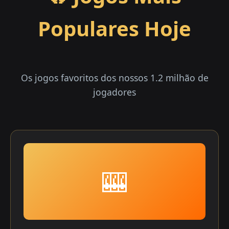
Populares Hoje
Os jogos favoritos dos nossos 1.2 milhão de
jogadores
🎰