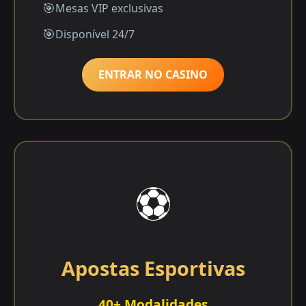
Mesas VIP exclusivas
Disponível 24/7
ENTRAR NO CASINO
⚽
Apostas Esportivas
40+ Modalidades