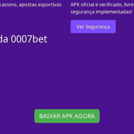
 cassino, apostas esportivas
APK oficial e verificado, li
segurança implementadas!
Ver Segurança
da 0007bet
BAIXAR APK AGORA