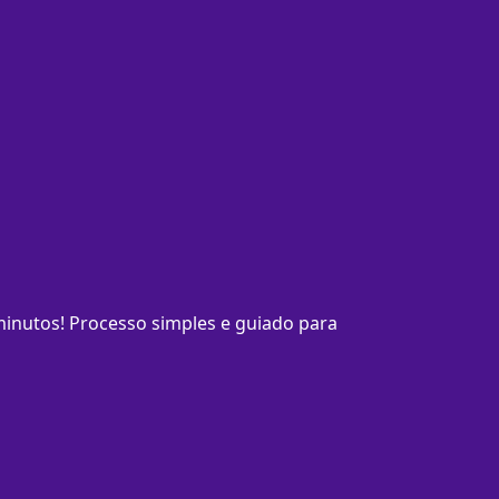
minutos! Processo simples e guiado para