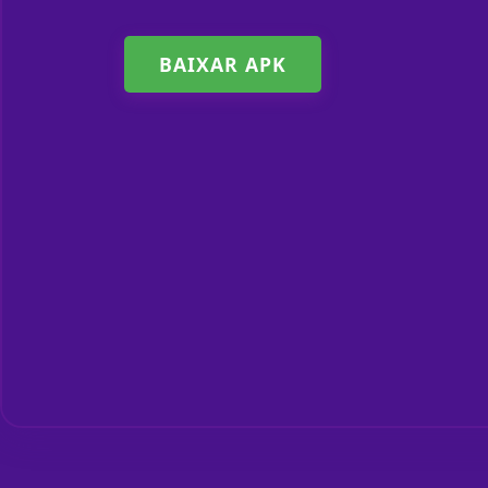
BAIXAR APK