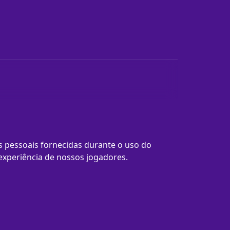
s pessoais fornecidas durante o uso do
experiência de nossos jogadores.