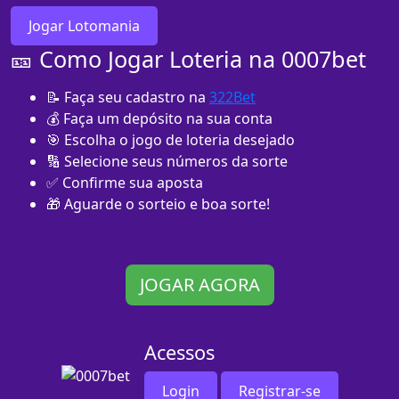
Jogar Lotomania
🎫 Como Jogar Loteria na 0007bet
📝 Faça seu cadastro na
322Bet
💰 Faça um depósito na sua conta
🎯 Escolha o jogo de loteria desejado
🔢 Selecione seus números da sorte
✅ Confirme sua aposta
🎁 Aguarde o sorteio e boa sorte!
JOGAR AGORA
Acessos
Login
Registrar-se