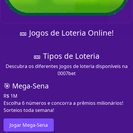
🎫 Jogos de Loteria Online!
🎫 Tipos de Loteria
Descubra os diferentes jogos de loteria disponíveis na
0007bet
🎯 Mega-Sena
R$ 1M
Escolha 6 números e concorra a prêmios milionários!
Sorteios toda semana!
Jogar Mega-Sena