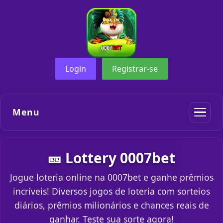
Login
Registrar-se
Menu
🎫 Lottery 0007bet
Jogue loteria online na 0007bet e ganhe prêmios
incríveis! Diversos jogos de loteria com sorteios
diários, prêmios milionários e chances reais de
ganhar. Teste sua sorte agora!