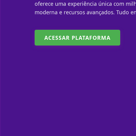
oferece uma experiência única com milh
moderna e recursos avançados. Tudo e
ACESSAR PLATAFORMA