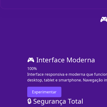

🎮 Interface Moderna
100%
Interface responsiva e moderna que funcio
desktop, tablet e smartphone. Navegação int
Experimentar
🔒 Segurança Total