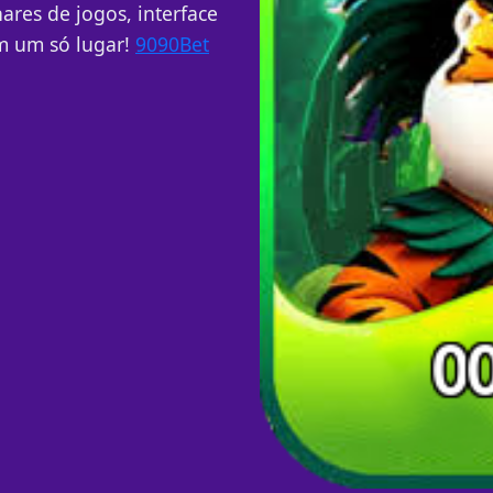
ares de jogos, interface
m um só lugar!
9090Bet