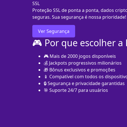
SSL
Proteção SSL de ponta a ponta, dados cript
seguras. Sua segurança é nossa prioridade!
Ver Segurança
🎮 Por que escolher a
🎮 Mais de 2000 jogos disponíveis
💰 Jackpots progressivos milionários
🎁 Bônus exclusivos e promoções
📱 Compatível com todos os dispositiv
🔒 Segurança e privacidade garantidas
🎯 Suporte 24/7 para usuários