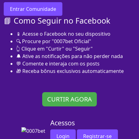
Entrar Comunidade
📘 Como Seguir no Facebook
📱 Acesse o Facebook no seu dispositivo
🔍 Procure por "0007bet Oficial"
👆 Clique em "Curtir" ou "Seguir"
🔔 Ative as notificações para não perder nada
💬 Comente e interaja com os posts
🎁 Receba bônus exclusivos automaticamente
CURTIR AGORA
Acessos
Login
Registrar-se